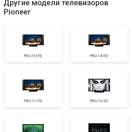
Другие модели телевизоров
Прошивка
от 3900 ₽
Заказать
Pioneer
Замена трансформаторов
от 4800 ₽
Заказать
подсветки
PRO-151FD
PRO-141FD
PRO-111FD
PRO-101FD