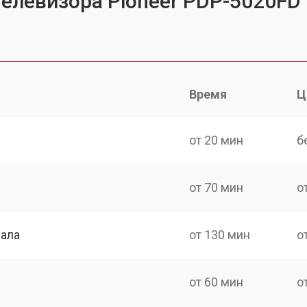
телевизора Pioneer PDP-5020FD
Время
Ц
от 20 мин
б
от 70 мин
о
нала
от 130 мин
о
от 60 мин
о