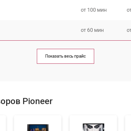
от 100 мин
о
от 60 мин
о
от 90 мин
о
Показать весь прайс
от 70 мин
о
от 80 мин
о
оров Pioneer
от 50 мин
о