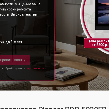
равности. Мы ценим ваше
ить сроки ремонта,
аботы. Выбирая нас, вы
Цена ремон
ия до 3-х лет
от 2200 р.
править заявку
 на обработку моих
персональных