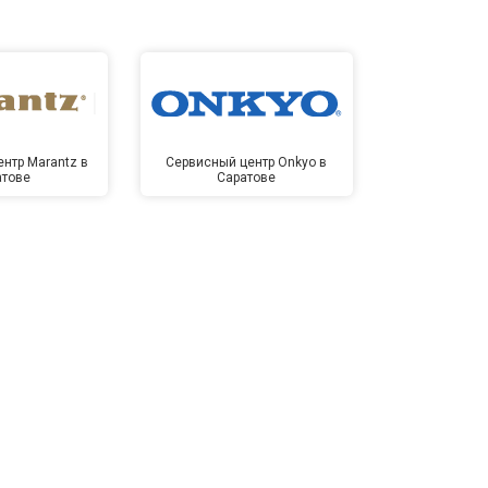
нтр Marantz в
Сервисный центр Onkyo в
Сервисный
атове
Саратове
Сар