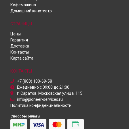
Кофемашина
Ремонт ресивера VSX-934 Pioneer в
Самаре
Домашний кинотеатр
Ремонт ресивера VSX-934 Pioneer в
Омске
Ремонт ресивера VSX-934 Pioneer в
Красноярске
СТРАНИЦЫ
Ремонт ресивера VSX-934 Pioneer в
Перми
Ремонт ресивера VSX-934 Pioneer в
Ульяновске
Цены
Ремонт ресивера VSX-934 Pioneer в
Кирове
Гарантия
Ремонт ресивера VSX-934 Pioneer в
Москве
Доставка
Ремонт ресивера VSX-934 Pioneer в
Санкт-Петербурге
Контакты
Карта сайта
КОНТАКТЫ
+7 (800) 100-69-58
Ежедневно с 09:00 до 21:00
г. Саратов, Московская улица, 115
info@pioneer-services.ru
Политика конфиденциальности
Способы оплаты