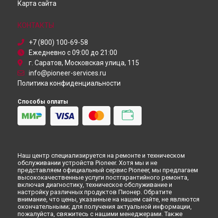
Карта сайта
Ремонт DJ контроллера XDJ-1000 MK5 Pioneer в
Красноярске
КОНТАКТЫ
Ремонт DJ контроллера XDJ-1000 MK5 Pioneer в
Перми
Ремонт DJ контроллера XDJ-1000 MK5 Pioneer в
+7 (800) 100-69-58
Ульяновске
Ежедневно с 09:00 до 21:00
Ремонт DJ контроллера XDJ-1000 MK5 Pioneer в
Кирове
г. Саратов, Московская улица, 115
Ремонт DJ контроллера XDJ-1000 MK5 Pioneer в
Москве
info@pioneer-services.ru
Политика конфиденциальности
Ремонт DJ контроллера XDJ-1000 MK5 Pioneer в
Санкт-
Петербурге
Способы оплаты
Наш центр специализируется на ремонте и техническом
обслуживании устройств Pioneer. Хотя мы и не
представляем официальный сервис Pioneer, мы предлагаем
высококачественные услуги постгарантийного ремонта,
включая диагностику, техническое обслуживание и
настройку различных продуктов Пионер. Обратите
внимание, что цены, указанные на нашем сайте, не являются
окончательными; для получения актуальной информации,
пожалуйста, свяжитесь с нашими менеджерами. Также