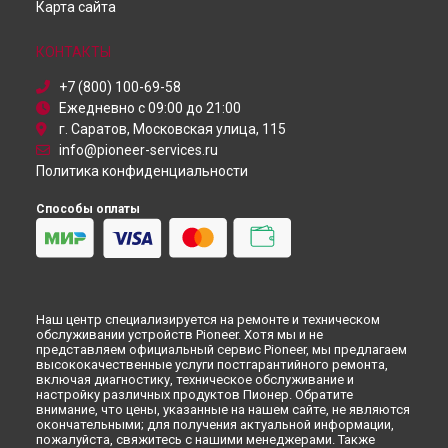
Карта сайта
Ремонт DJ контроллера XDJ-1000 MK4 Pioneer в
Красноярске
КОНТАКТЫ
Ремонт DJ контроллера XDJ-1000 MK4 Pioneer в
Перми
Ремонт DJ контроллера XDJ-1000 MK4 Pioneer в
+7 (800) 100-69-58
Ульяновске
Ежедневно с 09:00 до 21:00
Ремонт DJ контроллера XDJ-1000 MK4 Pioneer в
Кирове
г. Саратов, Московская улица, 115
Ремонт DJ контроллера XDJ-1000 MK4 Pioneer в
Москве
info@pioneer-services.ru
Политика конфиденциальности
Ремонт DJ контроллера XDJ-1000 MK4 Pioneer в
Санкт-
Петербурге
Способы оплаты
Наш центр специализируется на ремонте и техническом
обслуживании устройств Pioneer. Хотя мы и не
представляем официальный сервис Pioneer, мы предлагаем
высококачественные услуги постгарантийного ремонта,
включая диагностику, техническое обслуживание и
настройку различных продуктов Пионер. Обратите
внимание, что цены, указанные на нашем сайте, не являются
окончательными; для получения актуальной информации,
пожалуйста, свяжитесь с нашими менеджерами. Также